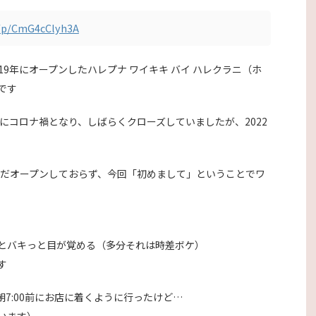
/p/CmG4cClyh3A
9年にオープンしたハレプナ ワイキキ バイ ハレクラニ（ホ
です
ずにコロナ禍となり、しばらくクローズしていましたが、2022
まだオープンしておらず、今回「初めまして」ということでワ
とバキっと目が覚める（多分それは時差ボケ）
す
7:00前にお店に着くように行ったけど…
います）