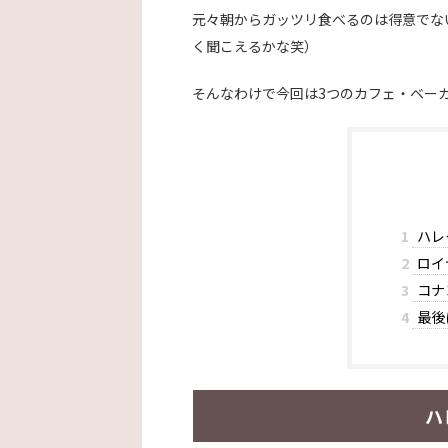
元々朝からガッツリ食べるのは得意でな
く聞こえるかな笑）
そんなわけで今回は3つのカフェ・ベー
1
ハレ
2
ロイ
3
コナ
4
最後
ハ