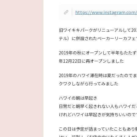
https://www.instagram.com
旧ワイキキパークがリニューアルして201
テル）に併設されたベーカーリーカフェ
2019年の秋にオープンして半年もたた
年12月22日に再オープンしました
2019年のハワイ滞在時は夏だったので
クワクしながら行ってみました
ハワイの朝は早起き
日常だと朝早く起きれない人もハワイだ
けれどハワイは早起きが気持ちいいので
この日は予定が詰まっていたこともあり朝
はい、行列！（お店の中にたくさん人が