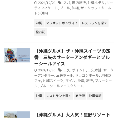
2024/12/28
スパ
,
国内旅行
,
沖縄ホテル
,
サー
ティフィケート
,
プール
,
沖縄
,
ザ・リッツ・カール
トン沖縄
沖縄
マリオットボンヴォイ
レストランを探す
旅行記
【沖縄グルメ】ザ・沖縄スイーツの定
番 三矢のサーターアンダギーとブル
ーシールアイス
2024/12/30
三矢
,
ポイント
,
三矢本舗
,
サータ
ーアンダギー
,
三矢ボール
,
ドラゴンボール
,
沖縄カ
フェ
,
沖縄スイーツ
,
マイル
,
沖縄
,
旅行
,
ブルーシー
ル
,
ブルーシールアイスクリーム
沖縄
レストランを探す
旅行記
沖縄情報
【沖縄グルメ】大人気！星野リゾート