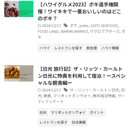
【ハワイグルメ2023】ポキ選手権開
催！ワイキキで一番おいしいのはどこ
のポキ？
2024/12/13
ポケ
,
poke
,
SATO SEAFOOD
,
FOOD LAND
,
WAIKIKI MARKET
,
マグロブラザーズ
,
ポ
キ
ハワイ
レストランを探す
旅支度
ハワイ情報
【日光 旅行記】ザ・リッツ・カールト
ン日光に特典を利用して宿泊！ースペシ
ャルな朝食編ー
2024/12/17
ザ・リッツ・カールトン日光
,
日
光
,
朝食
,
マリオットボンヴォイ
,
無料宿泊特典
,
サー
ティフィケート
日光
マリオットボンヴォイ
ポイント
レストランを探す
日光情報