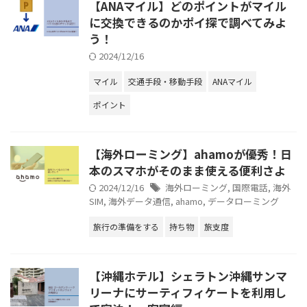
【ANAマイル】どのポイントがマイル
に交換できるのかポイ探で調べてみよ
う！
2024/12/16
マイル
交通手段・移動手段
ANAマイル
ポイント
【海外ローミング】ahamoが優秀！日
本のスマホがそのまま使える便利さよ
2024/12/16
海外ローミング
,
国際電話
,
海外
SIM
,
海外データ通信
,
ahamo
,
データローミング
旅行の準備をする
持ち物
旅支度
【沖縄ホテル】シェラトン沖縄サンマ
リーナにサーティフィケートを利用し