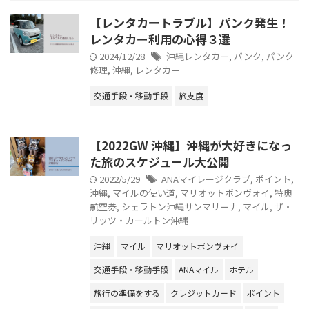
【レンタカートラブル】パンク発生！
レンタカー利用の心得３選
2024/12/28
沖縄レンタカー
,
パンク
,
パンク
修理
,
沖縄
,
レンタカー
交通手段・移動手段
旅支度
【2022GW 沖縄】沖縄が大好きになっ
た旅のスケジュール大公開
2022/5/29
ANAマイレージクラブ
,
ポイント
,
沖縄
,
マイルの使い道
,
マリオットボンヴォイ
,
特典
航空券
,
シェラトン沖縄サンマリーナ
,
マイル
,
ザ・
リッツ・カールトン沖縄
沖縄
マイル
マリオットボンヴォイ
交通手段・移動手段
ANAマイル
ホテル
旅行の準備をする
クレジットカード
ポイント