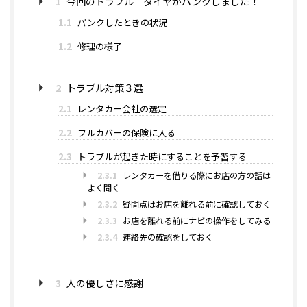
1
今回のトラブル タイヤがパンクしました！
1.1
パンクしたときの状況
1.2
修理の様子
2
トラブル対策３選
2.1
レンタカー会社の選定
2.2
フルカバーの保険に入る
2.3
トラブルが起きた時にすることを予習する
2.3.1
レンタカーを借りる際にお店の方の話は
よく聞く
2.3.2
疑問点はお店を離れる前に確認しておく
2.3.3
お店を離れる前にナビの操作をしてみる
2.3.4
連絡先の確認をしておく
3
人の優しさに感謝