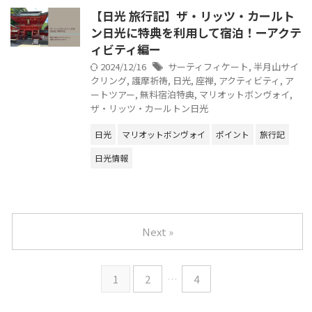
【日光 旅行記】ザ・リッツ・カールト
ン日光に特典を利用して宿泊！ーアクテ
ィビティ編ー
2024/12/16
サーティフィケート
,
半月山サイ
クリング
,
護摩祈祷
,
日光
,
座禅
,
アクティビティ
,
ア
ートツアー
,
無料宿泊特典
,
マリオットボンヴォイ
,
ザ・リッツ・カールトン日光
日光
マリオットボンヴォイ
ポイント
旅行記
日光情報
Next »
1
2
…
4