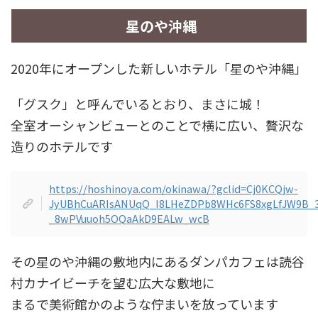
星のや沖縄
2020年にオープンした新しいホテル「星のや沖縄」
「グスク」と呼んでいるとおり、まさに城！
全室オーシャンビューとのことで横に広い、贅沢な
造りのホテルです
https://hoshinoya.com/okinawa/?gclid=Cj0KCQjw-
JyUBhCuARIsANUqQ_I8LHeZDPb8WHc6FS8xgLfJW9B_3
_8wPVuuoh5OQaAkD9EALw_wcB
その星のや沖縄の敷地内にあるダンパカフェは読谷
村カナイビーチを望む広大な敷地に
まるで美術館かのような佇まいを放っています