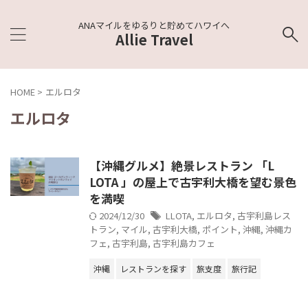
ANAマイルをゆるりと貯めてハワイへ
Allie Travel
HOME
>
エルロタ
エルロタ
【沖縄グルメ】絶景レストラン 「L
LOTA 」の屋上で古宇利大橋を望む景色
を満喫
2024/12/30
LLOTA
,
エルロタ
,
古宇利島レス
トラン
,
マイル
,
古宇利大橋
,
ポイント
,
沖縄
,
沖縄カ
フェ
,
古宇利島
,
古宇利島カフェ
沖縄
レストランを探す
旅支度
旅行記