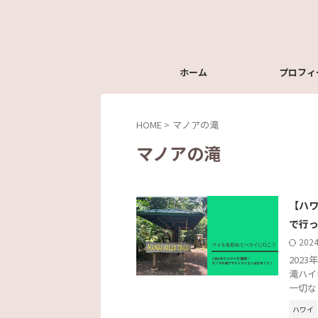
ホーム
プロフィ
HOME
>
マノアの滝
マノアの滝
【ハワ
で行
202
202
滝ハイ
一切な
ハワイ