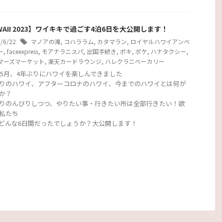
WAII 2023】ワイキキで過ごす4泊6日を大公開します！
3/6/22
マノアの滝
,
コハララム
,
カタマラン
,
ロイヤルハワイアンベ
ー
,
faceexpress
,
モアナラニスパ
,
出国手続き
,
ポキ
,
ポケ
,
ハナタクシー
,
マーズマーケット
,
楽天カードラウンジ
,
ハレクラニベーカリー
3年5月、4年ぶりにハワイを楽しんできました
りのハワイ、アフターコロナのハワイ、今までのハワイとは何が
か？
りのんびりしつつ、やりたい事・行きたい所は全部行きたい！欲
私たち
どんな6日間だったでしょうか？大公開します！