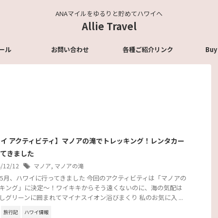
ANAマイルをゆるりと貯めてハワイへ
Allie Travel
ール
お問い合わせ
各種ご紹介リンク
Buy
イ アクティビティ】マノアの滝でトレッキング！レンタカー
ってきました
4/12/12
マノア
,
マノアの滝
3年5月、ハワイに行ってきました 今回のアクティビティは「マノアの
キング」に決定～！ワイキキからそう遠くないのに、海の気配は
しグリーンに囲まれてマイナスイオン浴びまくり 私のお気に入 ...
旅行記
ハワイ情報