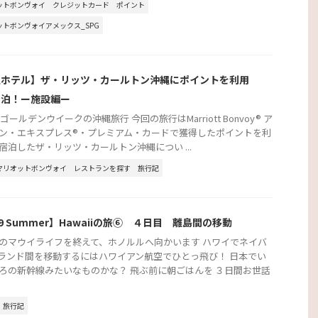
ットボンヴォイ
クレジットカード
ポイント
ットボンヴォイアメックス_SPG
縄ホテル】ザ・リッツ・カールトン沖縄にポイントを利用
宿泊！ー施設編ー
年ゴールデンウイークの沖縄旅行 今回の旅行はMarriott Bonvoy® ア
ン・エキスプレス®・プレミアム・カードで獲得したポイントを利
宿泊したザ・リッツ・カールトン沖縄につい ...
マリオットボンヴォイ
レストランを探す
旅行記
19 Summer】Hawaiiの旅⑥ ４日目 離島間の移動
のマウイライフを終えて、ホノルルへ向かいます ハワイでネイバ
ランド間を移動するにはハワイアン航空でひとっ飛び！ 日本でい
ろの新幹線みたいなものかな？ 飛ぶ前に朝ごはんを ３日間お世話
旅行記