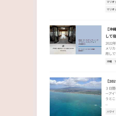
マリオ
マリオ
【沖
して
2022
メリカ
用して
沖縄
【20
３日間
ーアイ
うとこ
...
ハワイ