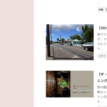
...
沖縄
【20
東マウ
が、マ
タルジ
う ...
ハワイ
【ザ
ニン
旅の醍
敵なレ
トン日
ル ...