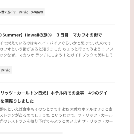
空港で過ごす
旅行記
沖縄情報
19 Summer】Hawaiiの旅⑤ ３日目 マカワオの街で
イで栄えているのはキヘイ・パイアぐらいかと思っていたのです
カワオという街があると知りました ちょっと行ってみよう！ ノス
ックな街、マカワオ ランチにしよう！とガイドブックで美味しそ
旅行記
・リッツ・カールトン日光】ホテル内での食事 4つのダイ
グを深掘りしました
醐味といえば食事もそのひとつですよね 素敵なホテルはきっと素
ストランがあるのでしょうね というわけで、ザ・リッツ・カール
光のレストランを掘り下げてみようと思います ザ・リッツ・カー