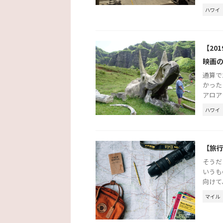
ハワイ
【20
映画
通算で
かった
アロア
ハワイ
【旅
そうだ
いうも
向けて
マイル