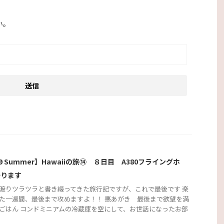
い。
19 Summer】Hawaiiの旅⑭ ８日目 A380フライングホ
帰ります
渡りツラツラと書き綴ってきた旅行記ですが、これで最後です 楽
た一週間、最後まで攻めますよ！！ 悪あがき 最後まで欲望を満
ごはん コンドミニアムの冷蔵庫を空にして、お世話になったお部