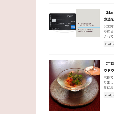
【Ma
方法
202
が送ら
されて
おいし
【京都レ
ウドウ
京都での
りまし
昼におじ
おいし