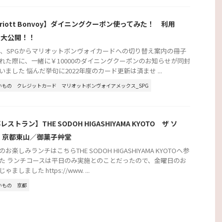
rriott Bonvoy】ダイニングクーポン使ってみた！ 利用
を大公開！！
2年、SPGからマリオットボンヴォイカードへの切り替え案内の冊子
れた際に、一緒に￥10000のダイニングクーポンのお知らせが同封
いました 悩んだ挙句に2022年度のカード更新は済ませ ...
いもの
クレジットカード
マリオットボンヴォイアメックス_SPG
ストラン】THE SODOH HIGASHIYAMA KYOTO ザ ソ
 京都東山／御菓子艸堂
お楽しみランチはこちらTHE SODOH HIGASHIYAMA KYOTOへ参
た ランチコースは平日のみ実施とのことだったので、金曜日のお
ゃましました https://www. ...
いもの
京都