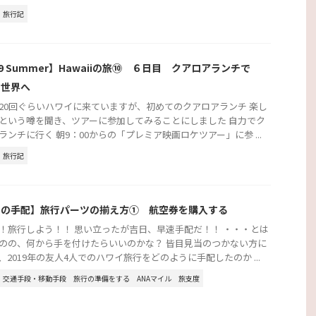
旅行記
19 Summer】Hawaiiの旅⑩ ６日目 クアロアランチで
の世界へ
20回ぐらいハワイに来ていますが、初めてのクアロアランチ 楽し
という噂を聞き、ツアーに参加してみることにしました 自力でク
ランチに行く 朝9：00からの「プレミア映画ロケツアー」に参 ...
旅行記
行の手配】旅行パーツの揃え方① 航空券を購入する
！旅行しよう！！ 思い立ったが吉日、早速手配だ！！ ・・・とは
のの、何から手を付けたらいいのかな？ 皆目見当のつかない方に
、2019年の友人4人でのハワイ旅行をどのように手配したのか ...
交通手段・移動手段
旅行の準備をする
ANAマイル
旅支度