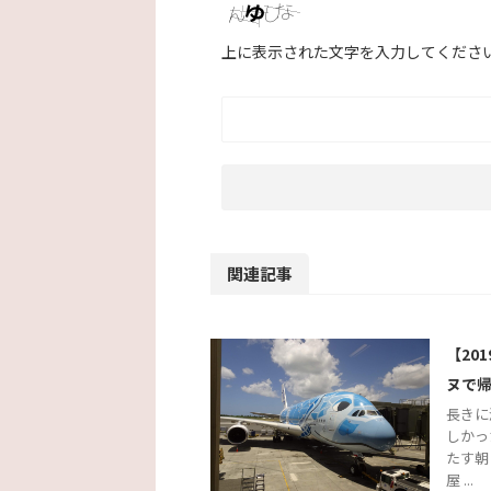
上に表示された文字を入力してくださ
関連記事
【20
ヌで
長きに
しかっ
たす朝
屋 ...