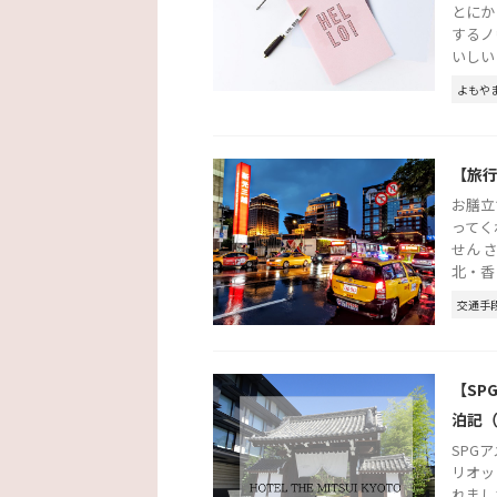
とにか
するノ
いしい .
よもや
【旅
お膳立
ってく
せん 
北・香 .
交通手
【SP
泊記
SPG
リオッ
れまし