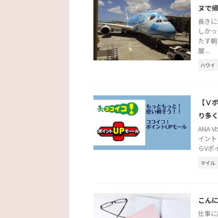
ヌで
長きに
しかっ
たす朝
屋 ...
ハワイ
【Ⅴポ
り多
ANA
イント
らVポ
マイル
こん
仕事に