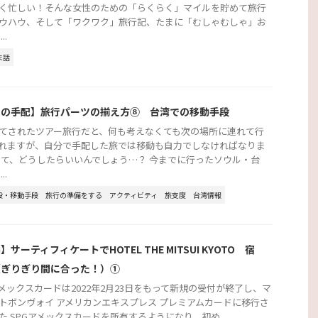
く忙しい！そんな女性のための「らくらく」マイルを貯めて旅行
ウハウ、そして「ワクワク」旅行記、たまに「むしゃむしゃ」お
..
ま話
行の手配】旅行パーツの揃え方⑧ 台湾での移動手段
てされたツアー旅行だと、何も考えなくても次の場所に連れて行
れますが、自分で手配した旅では移動も自力でしなければなりま
さて、どうしたらいいんでしょう…？ 今までに行ったソウル・台
..
段・移動手段
旅行の準備をする
アクティビティ
旅支度
台湾情報
G】サーティフィケートでHOTEL THE MITSUI KYOTO 宿
（ぎりぎり間に合った！）①
アメックスカードは2022年2月23日をもって新規の受付が終了し、マ
トボンヴォイ アメリカンエキスプレス プレミアムカードに移行さ
た SPGアメックスカードを所有するようになり、初め ...