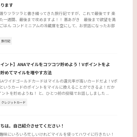
帰ります
渡りツラツラと書き綴ってきた旅行記ですが、これで最後です 楽
た一週間、最後まで攻めますよ！！ 悪あがき 最後まで欲望を満
ごはん コンドミニアムの冷蔵庫を空にして、お世話になったお部
旅行記
イント】ANAマイルをコツコツ貯めよう！Vポイントをよ
く貯めてマイルを増やす方法
 VISAワイドゴールドカードはマイルの還元率が高いカードだよ！Vポ
というカードのポイントをマイルに換えることができるよ！だか
イントを貯めようね！ と、ひとつ前の投稿でお話ししました ...
クレジットカード
にちは。自己紹介させてください！
趣味にいろいろ忙しいけれどマイルを使ってハワイに行きたい！