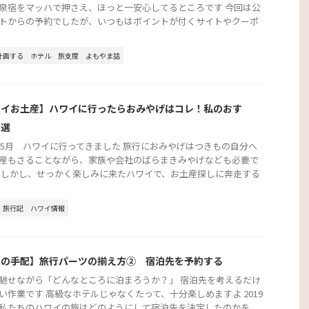
泉宿をマッハで押さえ、ほっと一安心してるところです 今回は公
トからの予約でしたが、いつもはポイントが付くサイトやクーポ
計画する
ホテル
旅支度
よもやま話
ワイお土産】ハワイに行ったらおみやげはコレ！私のおす
３選
3年5月 ハワイに行ってきました 旅行におみやげはつきもの自分へ
産もさることながら、家族や会社のばらまきみやげなども必要で
 しかし、せっかく楽しみに来たハワイで、お土産探しに奔走する
旅行記
ハワイ情報
行の手配】旅行パーツの揃え方② 宿泊先を予約する
馳せながら「どんなところに泊まろうか？」 宿泊先を考えるだけ
い作業です 高級なホテルじゃなくたって、十分楽しめますよ 2019
私たちのハワイの旅はどのようにして宿泊先を決定したのかを ...