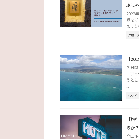
ぶし
202
録をご
えても
沖縄
【20
３日間
ーアイ
うとこ
...
ハワイ
【旅
のか
今回予