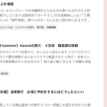
ゃぶを堪能
2年ゴールデンウィークの沖縄旅行どんなものを食べたのかグルメ記
紹介しています 出発前のリサーチで"このお店美味しいよ！"と教
らった「榮料理店」 周りにはなーんにもない森の中にまるでポ ...
おいしいもの
レストランを探す
旅行記
沖縄情報
19 Summer】Hawaiiの旅⑥ ４日目 離島間の移動
のマウイライフを終えて、ホノルルへ向かいます ハワイでネイバ
ランド間を移動するにはハワイアン航空でひとっ飛び！ 日本でい
ろの新幹線みたいなものかな？ 飛ぶ前に朝ごはんを ３日間お世話
旅行記
行計画】温泉旅行 お得に予約をするにはどうしたらいい
？
定している銀山温泉への旅行 たった一部屋しか空きがなかった憧