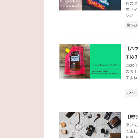
れの温
式サイ
ンが ...
旅行を
【ハ
すめ
202
のお土
すよね
...
ハワイ
【旅
思いを
で楽し
年夏、