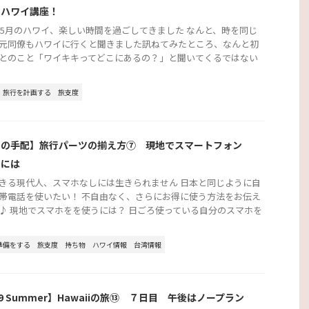
的ハワイ講座！
3年5月のハワイ、楽しい時間を過ごしてきました なんと、時を同じ
元同僚もハワイに行くと聞きました訊ねてみたところ、なんと初
とのこと「ワイキキってどこにあるの？」と聞いてくるではない
旅行を計画する
旅支度
行の手配】旅行パーツの揃え方⑦ 現地でスマートフォン
うには
きる現代人、スマホなしには生きられません 日本と同じように自
帯電話を使いたい！ 不自由なく、さらにお得に使う方法をお伝え
♪ 現地でスマホをを使うには？ 日ごろ使っている自分のスマホを
準備をする
旅支度
持ち物
ハワイ情報
台湾情報
19 Summer】Hawaiiの旅⑬ ７日目 午後はノープラン