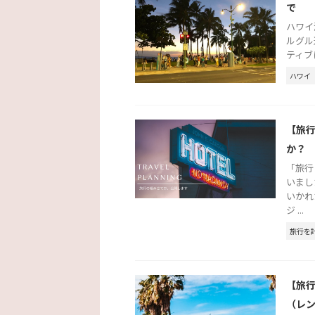
で
ハワイ
ルグル
ティブ
ハワイ
【旅
か？
「旅行
いまし
いかれ
ジ ...
旅行を
【旅
（レ