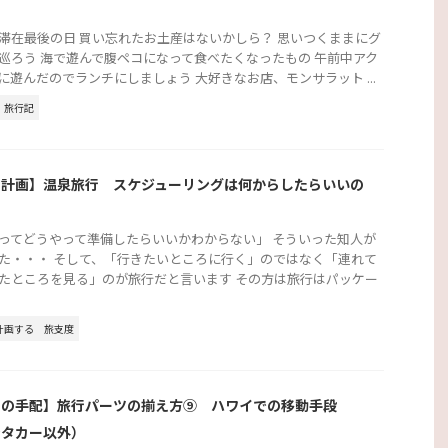
滞在最後の日 買い忘れたお土産はないかしら？ 思いつくままにグ
巡ろう 海で遊んで腹ペコになって食べたくなったもの 午前中アク
に遊んだのでランチにしましょう 大好きなお店、モンサラット ...
旅行記
行計画】温泉旅行 スケジューリングは何からしたらいいの
ってどうやって準備したらいいかわからない」 そういった知人が
た・・・ そして、「行きたいところに行く」のではなく「連れて
たところを見る」のが旅行だと言います その方は旅行はパッケー
計画する
旅支度
行の手配】旅行パーツの揃え方⑨ ハワイでの移動手段
ンタカー以外）