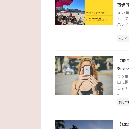
初歩
202
くして
ハワイ
で ...
ハワイ
【旅
を使
今を生
由に携
します
...
旅行の
【20