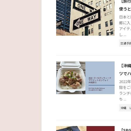
【旅
使う
日本と
郷に入
アイテ
し ...
交通手
【沖縄
ツで
202
録をご
ランチ
ち ...
沖縄
【SP