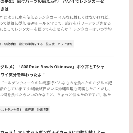
行の手配】旅行パーツの揃え方⑪ ハワイでレンタカーを
ときは
同じように車を使えるレンタカー そんなに難しくはないけれど、
っては郷に従え 交通ルールを守って、旅行をパワーアップさせる
ムとしてレンタカーを使ってみませんか？ レンタカーはいつ予約
段・移動手段
旅行の準備をする
旅支度
ハワイ情報
グルメ】「808 Poke Bowls Okinawa」ポケ丼とTシャ
ハワイ気分を味わったよ！
2年ゴールデンウィークの沖縄旅行どんなものを食べたのかグルメ記
紹介しています 沖縄最終日だいぶ沖縄料理も満喫したことだし、
は何を食べたらいいのかな？と、ちょっと悩んたのですが、私た
レストランを探す
旅行記
沖縄情報
Gカード 】マリオットボンヴォイカードに自動切替！よー