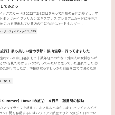
討してみよう
アメックスカードは2022年2月23日をもって新規の受付が終了し、マ
トボンヴォイ アメリカンエキスプレス プレミアムカードに移行さ
た これを読まれている方の中にもSPGカードホルダー ...
ットボンヴォイアメックス_SPG
泉旅行】最も美しい雪の季節に銀山温泉に行ってきました
憧れていた銀山温泉 もう十数年経つのかな？外国人の女将さんが
るCMを見た時からいつか行ってみたいと思っていた温泉でした 勢
めた旅行でしたが、準備は怠らずしっかり計画を立てて決めたお
泉
旅行記
19 Summer】Hawaiiの旅⑥ ４日目 離島間の移動
のマウイライフを終えて、ホノルルへ向かいます ハワイでネイバ
ランド間を移動するにはハワイアン航空でひとっ飛び！ 日本でい