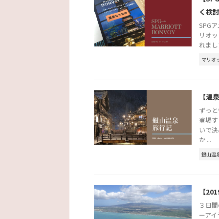
く検
SPG
リオッ
れまし
マリオ
【温
ずっと
登場す
いで決
か ...
銀山温
【20
３日間
ーアイ