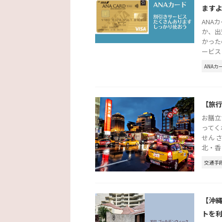
ます
ANA
か、出
かった
ービスに 
ANAカ
【旅
お膳立
ってく
せん 
北・香 .
交通手
【沖
トを