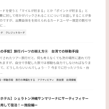
よ
カードを使うと「マイルが貯まる」とか「ポイントが貯まる」と
費に対して何かがバックされることについてお話しすることが多
のですが、出費自体をを抑えられるカードユーザー限定の割引サ
...
ード
クレジットカード
行の手配】旅行パーツの揃え方⑧ 台湾での移動手段
てされたツアー旅行だと、何も考えなくても次の場所に連れて行
れますが、自分で手配した旅では移動も自力でしなければなりま
さて、どうしたらいいんでしょう…？ 今までに行ったソウル・台
..
段・移動手段
旅行の準備をする
アクティビティ
旅支度
台湾情報
縄ホテル】シェラトン沖縄サンマリーナにサーティフィケー
利用して宿泊！ー施設編ー