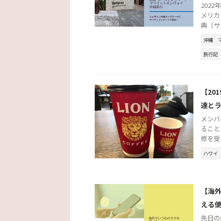
2022
メリカ
典（サ
沖縄
旅行記
【20
達と
メンバ
ること
修を受
ハワイ
【海外
える
先日の