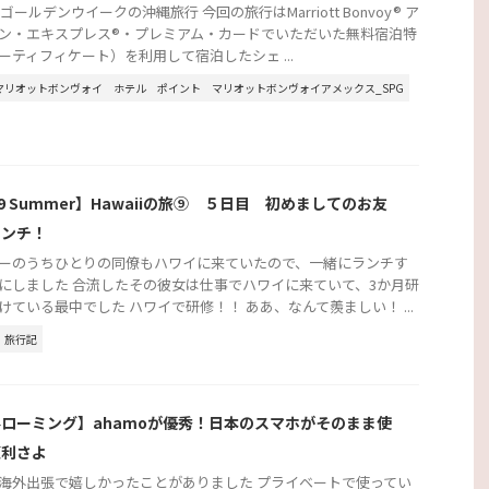
年ゴールデンウイークの沖縄旅行 今回の旅行はMarriott Bonvoy® ア
ン・エキスプレス®・プレミアム・カードでいただいた無料宿泊特
ーティフィケート）を利用して宿泊したシェ ...
マリオットボンヴォイ
ホテル
ポイント
マリオットボンヴォイアメックス_SPG
19 Summer】Hawaiiの旅⑨ ５日目 初めましてのお友
ランチ！
ーのうちひとりの同僚もハワイに来ていたので、一緒にランチす
にしました 合流したその彼女は仕事でハワイに来ていて、3か月研
けている最中でした ハワイで研修！！ ああ、なんて羨ましい！ ...
旅行記
ローミング】ahamoが優秀！日本のスマホがそのまま使
便利さよ
海外出張で嬉しかったことがありました プライベートで使ってい