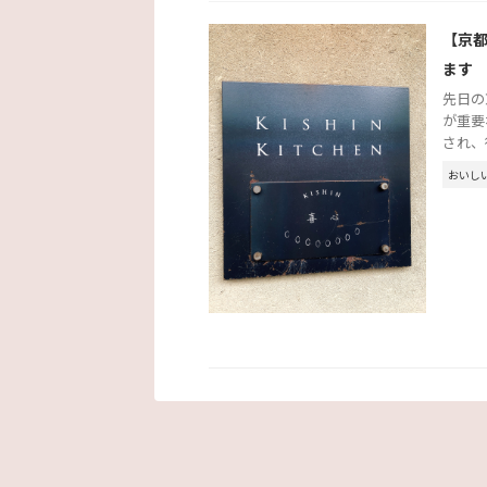
【京都
ます
先日の
が重要
され、
おいし