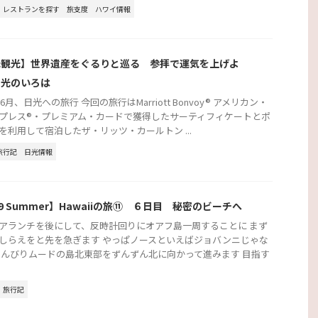
レストランを探す
旅支度
ハワイ情報
光観光】世界遺産をぐるりと巡る 参拝で運気を上げよ
日光のいろは
年6月、日光への旅行 今回の旅行はMarriott Bonvoy® アメリカン・
プレス®・プレミアム・カードで獲得したサーティフィケートとポ
を利用して宿泊したザ・リッツ・カールトン ...
旅行記
日光情報
19 Summer】Hawaiiの旅⑪ ６日目 秘密のビーチへ
アランチを後にして、反時計回りにオアフ島一周することに まず
しらえをと先を急ぎます やっぱノースといえばジョバンニじゃな
のんびりムードの島北東部をずんずん北に向かって進みます 目指す
旅行記