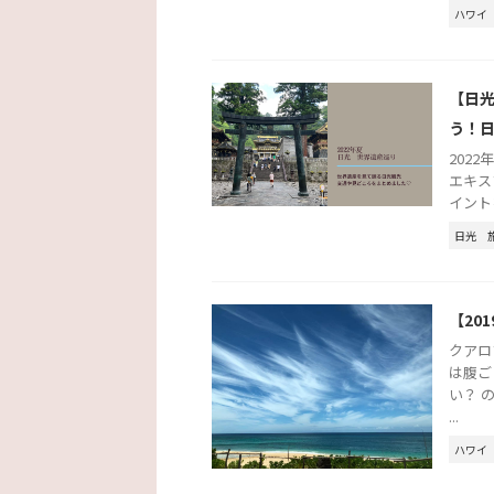
ハワイ
【日
う！
2022
エキス
イント
日光
【20
クアロ
は腹ご
い？ 
...
ハワイ