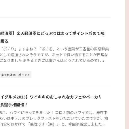
天経済圏】楽天経済圏にどっぷりはまってポイント貯めて飛
に乗る
「ポチり」ますよね？ 「ポチる」という言葉が三省堂の国語辞典
として追加されたそうですが、ネットで買い物することが日常な
になりました ポチるときには皆さんはどうされているのでしょ
楽天経済圏
ポイント
イグルメ2023】ワイキキのおしゃれなカフェやベーカリ
朝食選手権開催！
3年5月、ハワイに行ってきました！ コロナ前のハワイでは、滞在中
らいはホテルのブレックファストをいただいていたのですが、物
円安のおかげで 「無理っす（涙）」 と、今回は断念しました ...