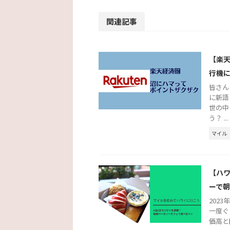
関連記事
【楽
行機
皆さん
に新語
世の中
う？ ...
マイル
【ハワ
ーで
202
一度ぐ
価高と