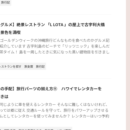
旅行記
グルメ】絶景レストラン 「L LOTA 」の屋上で古宇利大橋
む景色を満喫
2年ゴールデンウィークの沖縄旅行どんなものを食べたのかグルメ記
紹介しています 古宇利島のビーチで「リッツニック」を楽しんだ
茶タイム！ 島を一周したときに気になった黒い建物目を引きまし
レストランを探す
旅支度
旅行記
行の手配】旅行パーツの揃え方⑪ ハワイでレンタカーを
ときは
同じように車を使えるレンタカー そんなに難しくはないけれど、
っては郷に従え 交通ルールを守って、旅行をパワーアップさせる
ムとしてレンタカーを使ってみませんか？ レンタカーはいつ予約