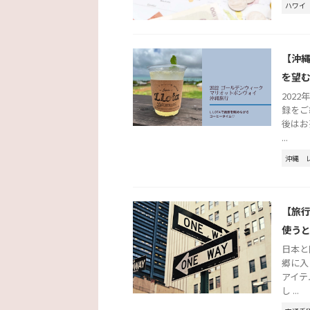
ハワイ
【沖縄
を望
202
録をご
後はお
...
沖縄
【旅
使う
日本と
郷に入
アイテ
し ...