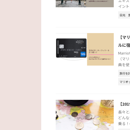
エキス
イント
日光
【マ
ルに
Marr
（マリ
典を使
旅行を
マリオ
【20
長々と
どんな
乗る！