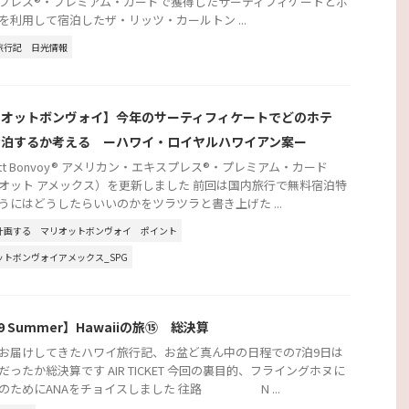
プレス®・プレミアム・カードで獲得したサーティフィケートとポ
を利用して宿泊したザ・リッツ・カールトン ...
旅行記
日光情報
リオットボンヴォイ】今年のサーティフィケートでどのホテ
宿泊するか考える ーハワイ・ロイヤルハワイアン案ー
iott Bonvoy® アメリカン・エキスプレス®・プレミアム・カード
オット アメックス）を更新しました 前回は国内旅行で無料宿泊特
うにはどうしたらいいのかをツラツラと書き上げた ...
計画する
マリオットボンヴォイ
ポイント
ットボンヴォイアメックス_SPG
19 Summer】Hawaiiの旅⑮ 総決算
お届けしてきたハワイ旅行記、お盆ど真ん中の日程での7泊9日は
だったか総決算です AIR TICKET 今回の裏目的、フライングホヌに
のためにANAをチョイスしました 往路 N ...