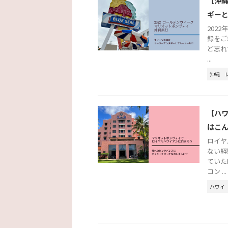
【沖
ギー
202
録をご
ど忘れ
...
沖縄
【ハ
はこ
ロイヤ
ない経
ていた
コン ...
ハワイ