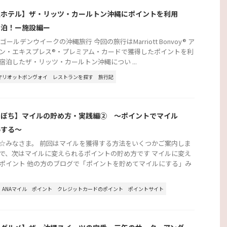
縄ホテル】ザ・リッツ・カールトン沖縄にポイントを利用
宿泊！ー施設編ー
年ゴールデンウイークの沖縄旅行 今回の旅行はMarriott Bonvoy® ア
ン・エキスプレス®・プレミアム・カードで獲得したポイントを利
宿泊したザ・リッツ・カールトン沖縄につい ...
マリオットボンヴォイ
レストランを探す
旅行記
ちぼち】マイルの貯め方・実践編② ～ポイントでマイル
得する～
☆みなさま。 前回はマイルを獲得する方法をいくつかご案内しま
で、次はマイルに変えられるポイントの貯め方です マイルに変え
ポイント 他の方のブログで「ポイントを貯めてマイルにする」み
ANAマイル
ポイント
クレジットカードのポイント
ポイントサイト