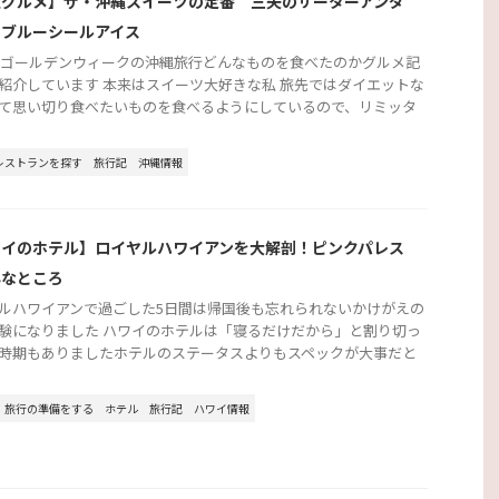
縄グルメ】ザ・沖縄スイーツの定番 三矢のサーターアンダ
とブルーシールアイス
2年ゴールデンウィークの沖縄旅行どんなものを食べたのかグルメ記
紹介しています 本来はスイーツ大好きな私 旅先ではダイエットな
て思い切り食べたいものを食べるようにしているので、リミッタ
レストランを探す
旅行記
沖縄情報
ワイのホテル】ロイヤルハワイアンを大解剖！ピンクパレス
んなところ
ルハワイアンで過ごした5日間は帰国後も忘れられないかけがえの
験になりました ハワイのホテルは「寝るだけだから」と割り切っ
時期もありましたホテルのステータスよりもスペックが大事だと
旅行の準備をする
ホテル
旅行記
ハワイ情報