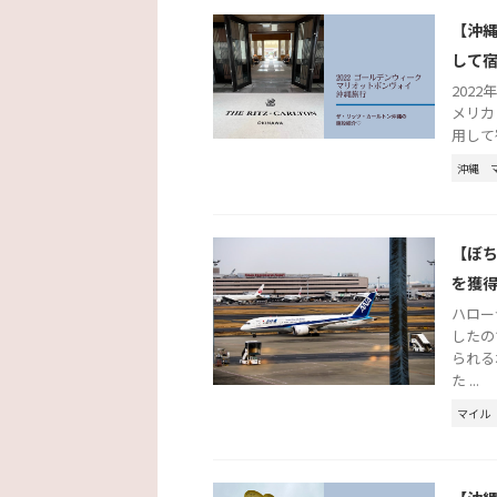
【沖
して
2022
メリカ
用して
沖縄
【ぼ
を獲
ハロー
したの
られる
た ...
マイル