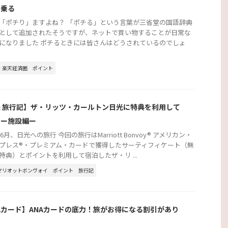
に乗る
「ポチり」ますよね？ 「ポチる」という言葉が三省堂の国語辞典
として追加されたそうですが、ネットで買い物することが日常な
になりました ポチるときには皆さんはどうされているのでしょ
楽天経済圏
ポイント
 旅行記】ザ・リッツ・カールトン日光に特典を利用して
！ー施設編ー
年6月、日光への旅行 今回の旅行はMarriott Bonvoy® アメリカン・
プレス®・プレミアム・カードで獲得したサーティフィケート（無
特典）とポイントを利用して宿泊したザ・リ ...
マリオットボンヴォイ
ポイント
旅行記
Aカード】ANAカードの底力！旅がお得になる割引があり
よ