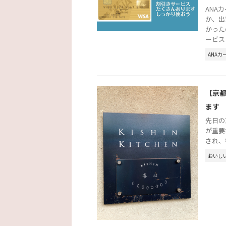
ANA
か、出
かった
ービスに 
ANAカ
【京都
ます
先日の
が重要
され、
おいし