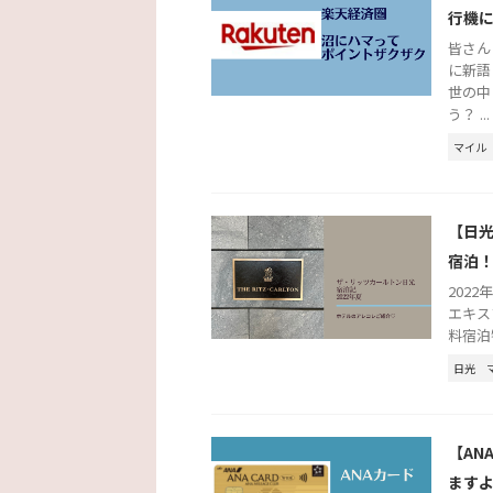
行機
皆さん
に新語
世の中
う？ ...
マイル
【日光
宿泊
2022
エキス
料宿泊
日光
【AN
ます