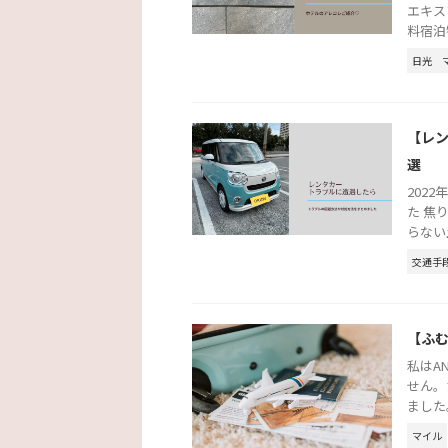
エキス
料宿泊
日光
【レ
選
202
た 焦
らない
交通手
【ふ
私はA
せん。
ました
マイル