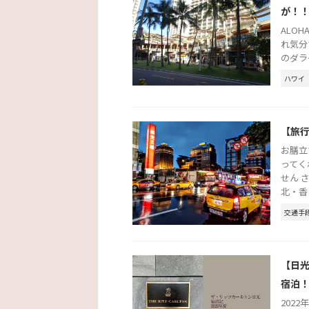
が！
ALO
れ気分
のダラ
ハワイ
【旅
お膳立
ってく
せん 
北・香 .
交通手
【日光
宿泊
2022