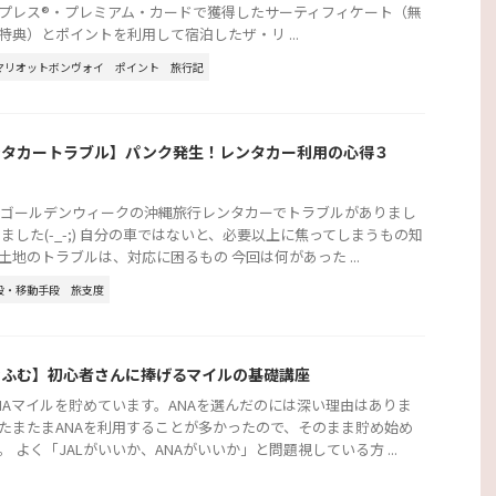
プレス®・プレミアム・カードで獲得したサーティフィケート（無
特典）とポイントを利用して宿泊したザ・リ ...
マリオットボンヴォイ
ポイント
旅行記
ンタカートラブル】パンク発生！レンタカー利用の心得３
2年ゴールデンウィークの沖縄旅行レンタカーでトラブルがありまし
りました(-_-;) 自分の車ではないと、必要以上に焦ってしまうもの知
土地のトラブルは、対応に困るもの 今回は何があった ...
段・移動手段
旅支度
むふむ】初心者さんに捧げるマイルの基礎講座
NAマイルを貯めています。ANAを選んだのには深い理由はありま
たまたまANAを利用することが多かったので、そのまま貯め始め
。 よく「JALがいいか、ANAがいいか」と問題視している方 ...