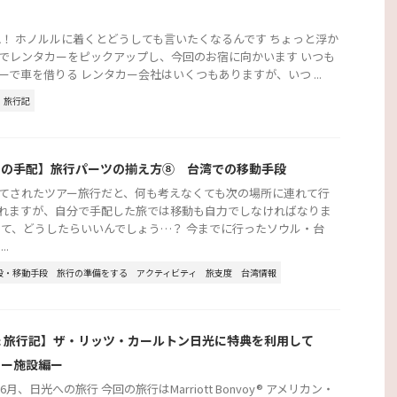
！
HA！ ホノルルに着くとどうしても言いたくなるんです ちょっと浮か
でレンタカーをピックアップし、今回のお宿に向かいます いつも
ーで車を借りる レンタカー会社はいくつもありますが、いつ ...
旅行記
行の手配】旅行パーツの揃え方⑧ 台湾での移動手段
てされたツアー旅行だと、何も考えなくても次の場所に連れて行
れますが、自分で手配した旅では移動も自力でしなければなりま
さて、どうしたらいいんでしょう…？ 今までに行ったソウル・台
..
段・移動手段
旅行の準備をする
アクティビティ
旅支度
台湾情報
 旅行記】ザ・リッツ・カールトン日光に特典を利用して
！ー施設編ー
年6月、日光への旅行 今回の旅行はMarriott Bonvoy® アメリカン・