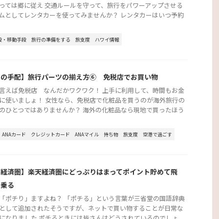
っては郷に従え 交通ルールを守って、旅行をパワーアップさせる
ムとしてレンタカーを使ってみませんか？ レンタカーはいつ予約
段・移動手段
旅行の準備をする
旅支度
ハワイ情報
行の手配】旅行パーツの揃え方⑥ 免税店でお買い物
言えば免税店 なんだかワクワク！ 上手に利用して、時間もお金
に使いましょ！ 女性なら、免税店で化粧品を買うのが海外旅行の
のひとつではありませんか？ 海外の化粧品なら現地で買ったほう
ANAカード
クレジットカード
ANAマイル
持ち物
旅支度
空港で過ごす
天経済圏】楽天経済圏にどっぷりはまってポイント貯めて飛
に乗る
「ポチり」ますよね？ 「ポチる」という言葉が三省堂の国語辞典
として追加されたそうですが、ネットで買い物することが日常な
になりました ポチるときには皆さんはどうされているのでしょ