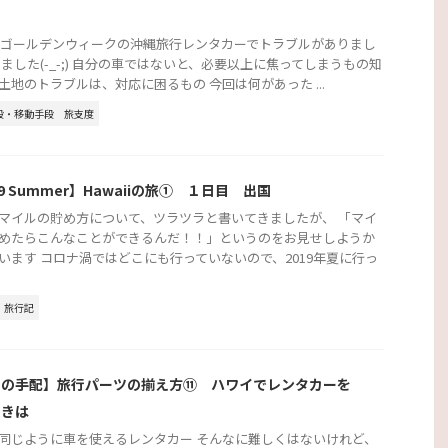
2年ゴールデンウィークの沖縄旅行レンタカーでトラブルがありまし
りました(-_-;) 自分の車ではないと、必要以上に焦ってしまうもの知
土地のトラブルは、対応に困るもの 今回は何があった ...
段・移動手段
旅支度
19 Summer】Hawaiiの旅① １日目 出国
マイルの貯め方について、ツラツラと書いてきましたが、 「マイ
めたらこんなことができるんだ！！」というのをお見せしようか
います コロナ渦ではどこにも行っていないので、2019年夏に行っ
旅行記
行の手配】旅行パーツの揃え方⑪ ハワイでレンタカーを
ときは
同じように車を使えるレンタカー そんなに難しくはないけれど、