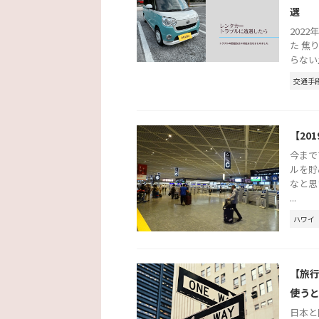
選
202
た 焦
らない
交通手
【20
今まで
ルを貯
なと思
...
ハワイ
【旅
使う
日本と