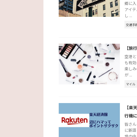
郷に入
アイテ
し ...
交通手
【旅
空港と
も有効
楽しみ
が ...
マイル
【楽
行機
皆さん
に新語
世の中