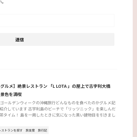
い。
グルメ】絶景レストラン 「L LOTA 」の屋上で古宇利大橋
む景色を満喫
2年ゴールデンウィークの沖縄旅行どんなものを食べたのかグルメ記
紹介しています 古宇利島のビーチで「リッツニック」を楽しんだ
茶タイム！ 島を一周したときに気になった黒い建物目を引きまし
レストランを探す
旅支度
旅行記