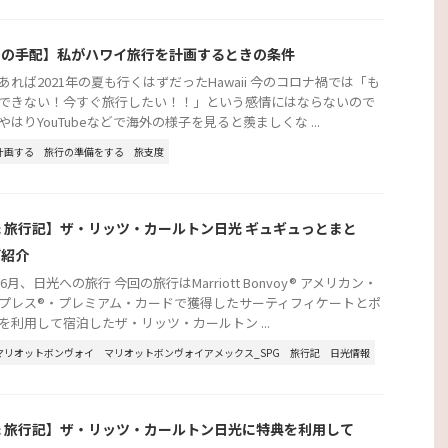
行の手配】私がハワイ旅行を計画するときの条件
あれば2021年の夏も行くはずだったHawaii 今のコロナ禍では「も
できない！今すぐ旅行したい！！」という感情にはならないので
やはりYouTubeなどで海外の様子を見ると羨ましくな ...
計画する
旅行の準備をする
旅支度
 旅行記】ザ・リッツ・カールトン日光 ギュギュっとまと
ご紹介
年6月、日光への旅行 今回の旅行はMarriott Bonvoy® アメリカン・
プレス®・プレミアム・カードで獲得したサーティフィケートとポ
を利用して宿泊したザ・リッツ・カールトン ...
マリオットボンヴォイ
マリオットボンヴォイアメックス_SPG
旅行記
日光情報
 旅行記】ザ・リッツ・カールトン日光に特典を利用して