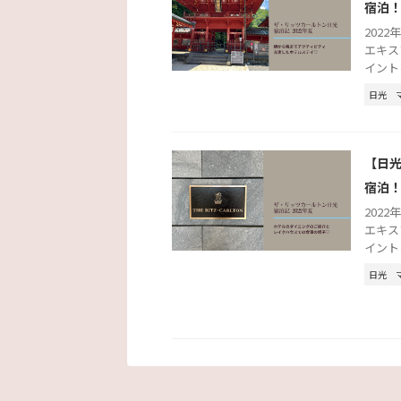
宿泊
2022
エキス
イント
日光
【日光
宿泊
2022
エキス
イント
日光