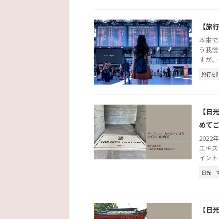
【旅
本来で
う我慢
すが、
旅行を
【日光
めて
2022
エキス
イント
日光
【日光