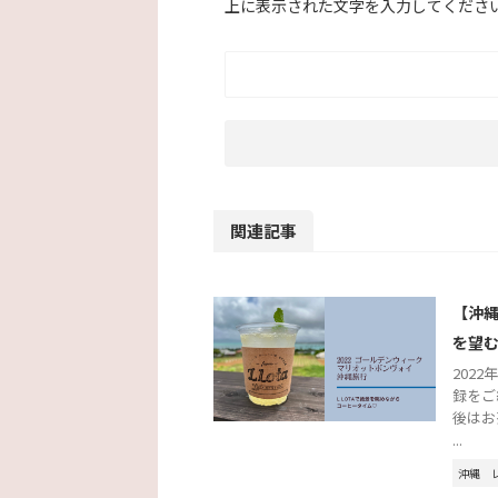
上に表示された文字を入力してくださ
関連記事
【沖縄
を望
202
録をご
後はお
...
沖縄