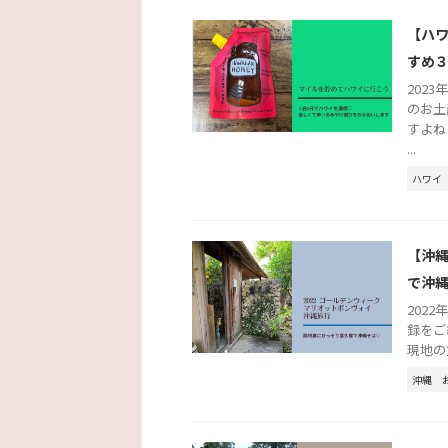
【ハ
すめ
202
のお土
すよね
...
ハワイ
【沖
で沖
202
録をご
現地の
沖縄