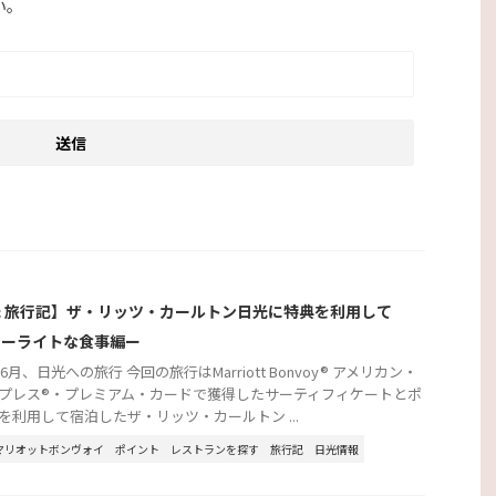
い。
 旅行記】ザ・リッツ・カールトン日光に特典を利用して
！ーライトな食事編ー
年6月、日光への旅行 今回の旅行はMarriott Bonvoy® アメリカン・
プレス®・プレミアム・カードで獲得したサーティフィケートとポ
を利用して宿泊したザ・リッツ・カールトン ...
マリオットボンヴォイ
ポイント
レストランを探す
旅行記
日光情報