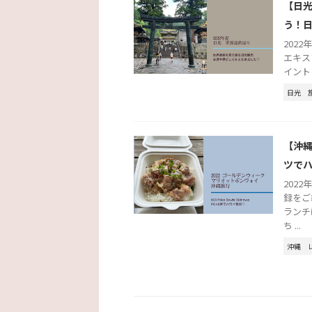
【日
う！
2022
エキス
イント
日光
【沖縄
ツで
202
録をご
ランチ
ち ...
沖縄