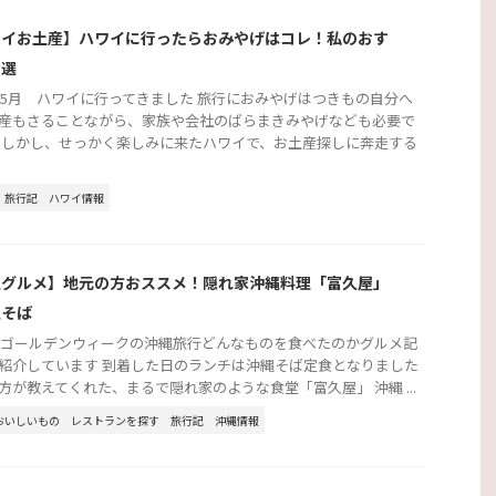
ワイお土産】ハワイに行ったらおみやげはコレ！私のおす
３選
3年5月 ハワイに行ってきました 旅行におみやげはつきもの自分へ
産もさることながら、家族や会社のばらまきみやげなども必要で
 しかし、せっかく楽しみに来たハワイで、お土産探しに奔走する
旅行記
ハワイ情報
縄グルメ】地元の方おススメ！隠れ家沖縄料理「富久屋」
縄そば
2年ゴールデンウィークの沖縄旅行どんなものを食べたのかグルメ記
紹介しています 到着した日のランチは沖縄そば定食となりました
方が教えてくれた、まるで隠れ家のような食堂「富久屋」 沖縄 ...
おいしいもの
レストランを探す
旅行記
沖縄情報