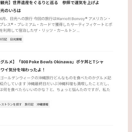
光観光】世界遺産をぐるりと巡る 参拝で運気を上げよ
日光のいろは
年6月、日光への旅行 今回の旅行はMarriott Bonvoy® アメリカン・
プレス®・プレミアム・カードで獲得したサーティフィケートとポ
を利用して宿泊したザ・リッツ・カールトン ...
旅行記
日光情報
グルメ】「808 Poke Bowls Okinawa」ポケ丼とTシャ
ハワイ気分を味わったよ！
2年ゴールデンウィークの沖縄旅行どんなものを食べたのかグルメ記
紹介しています 沖縄最終日だいぶ沖縄料理も満喫したことだし、
は何を食べたらいいのかな？と、ちょっと悩んたのですが、私た
レストランを探す
旅行記
沖縄情報