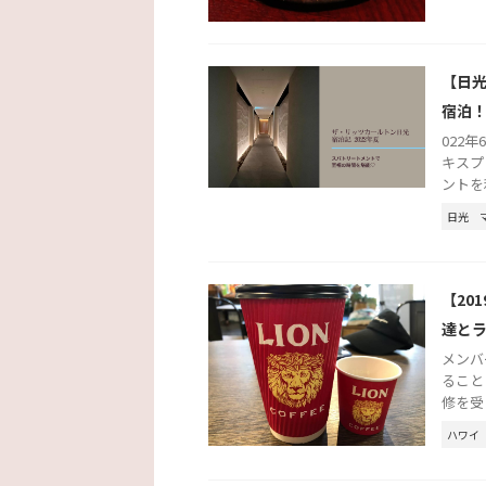
【日光
宿泊
022年
キスプ
ントを
日光
【20
達と
メンバ
ること
修を受
ハワイ