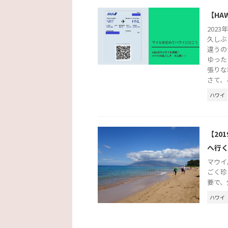
【HA
202
久しぶ
違うの
ゆった
張りな
さて、
ハワイ
【20
へ行
マウイ
ごく珍
要で、
ハワイ