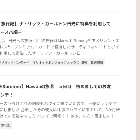
 旅行記】ザ・リッツ・カールトン日光に特典を利用して
！ースパ編ー
6月、日光への旅行 今回の旅行はMarriott Bonvoy® アメリカン・エ
レス®・プレミアム・カードで獲得したサーティフィケートとポイ
利用して宿泊したザ・リッツ・カールトン日 ...
マリオットボンヴォイ
マリオットボンヴォイアメックス_SPG
日光情報
19 Summer】Hawaiiの旅⑨ ５日目 初めましてのお友
ランチ！
ーのうちひとりの同僚もハワイに来ていたので、一緒にランチす
にしました 合流したその彼女は仕事でハワイに来ていて、3か月研
けている最中でした ハワイで研修！！ ああ、なんて羨ましい！ ...
旅行記