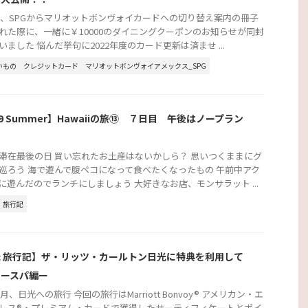
2年、SPGからマリオットボンヴォイカードへの切り替え案内の冊子
れた際に、一緒に￥10000のダイニングクーポンのお知らせが同封
いました 悩んだ挙句に2022年度のカード更新は済ませ ...
いもの
クレジットカード
マリオットボンヴォイアメックス_SPG
19 Summer】Hawaiiの旅⑬ ７日目 午後はノープラン
滞在最後の日 買い忘れたお土産はないかしら？ 思いつくままにグ
巡ろう 海で遊んで腹ペコになって食べたくなったもの 午前中アク
に遊んだのでランチにしましょう 大好きなお店、モンサラット ...
旅行記
 旅行記】ザ・リッツ・カールトン日光に特典を利用して
！ースパ編ー
6月、日光への旅行 今回の旅行はMarriott Bonvoy® アメリカン・エ
レス®・プレミアム・カードで獲得したサーティフィケートとポイ