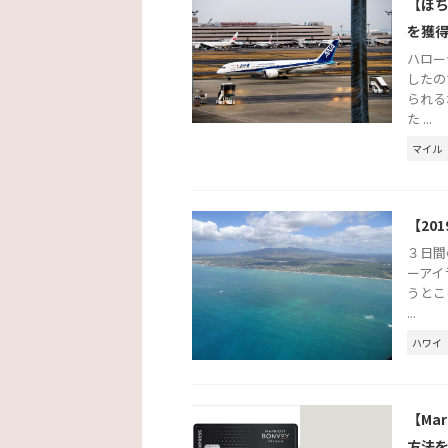
【ぼ
を獲
ハロー
したの
られる
た ...
マイル
【20
３日間
ーアイ
うとこ
...
ハワイ
【Ma
方法