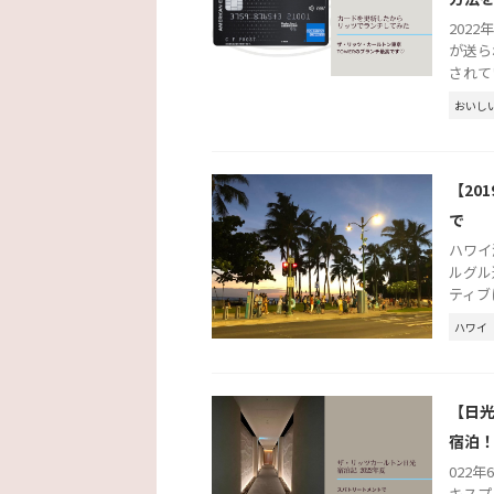
202
が送ら
されて
おいし
【20
で
ハワイ
ルグル
ティブ
ハワイ
【日光
宿泊
022年
キスプ