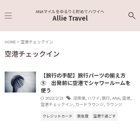
ANAマイルをゆるりと貯めてハワイへ
Allie Travel
HOME
>
空港チェックイン
空港チェックイン
【旅行の手配】旅行パーツの揃え方
⑤ 出発前に空港でシャワールームを
使う
2022/2/23
深夜便
,
ハワイ
,
旅行
,
ANA
,
空港
,
空港チェックイン
,
カードラウンジ
,
ラウンジ
クレジットカード
旅支度
空港で過ごす