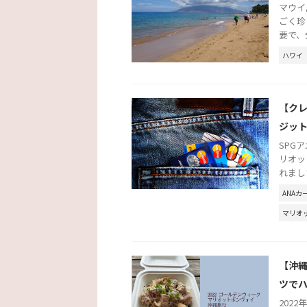
マウイ
ごく珍
要で、
ハワイ
【ク
ジッ
SPG
リオッ
れまし
ANAカ
マリオ
【沖縄
ツで
202