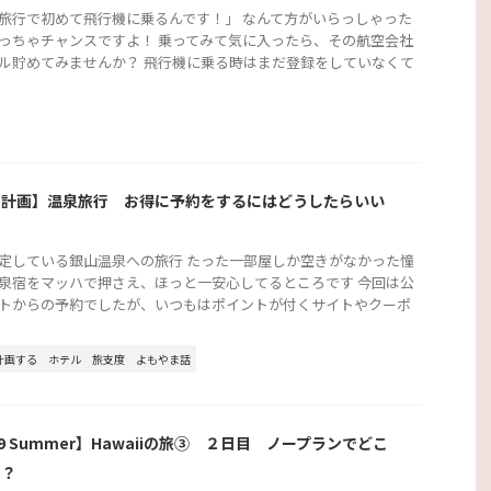
旅行で初めて飛行機に乗るんです！」 なんて方がいらっしゃった
っちゃチャンスですよ！ 乗ってみて気に入ったら、その航空会社
ル貯めてみませんか？ 飛行機に乗る時はまだ登録をしていなくて
行計画】温泉旅行 お得に予約をするにはどうしたらいい
？
定している銀山温泉への旅行 たった一部屋しか空きがなかった憧
泉宿をマッハで押さえ、ほっと一安心してるところです 今回は公
トからの予約でしたが、いつもはポイントが付くサイトやクーポ
計画する
ホテル
旅支度
よもやま話
19 Summer】Hawaiiの旅③ ２日目 ノープランでどこ
く？