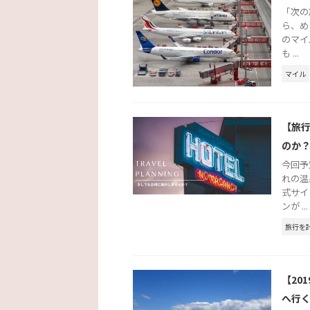
「次の
ら、め
のマイ
も ...
マイル
【旅
のか
今回予
れの温
式サイ
ンが ...
旅行を
【20
へ行