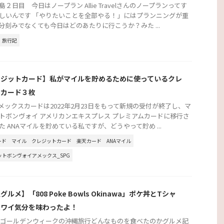
島２日目 今日はノープラン Allie Travelさんのノープランってす
しいんです 「やりたいことを全部やる！」にはプランニングが重
分刻みでなくても今日はどのあたりに行こうか？みた ...
旅行記
レジットカード】私がマイルを貯めるために使っているクレ
トカード３枚
アメックスカードは2022年2月23日をもって新規の受付が終了し、マ
トボンヴォイ アメリカンエキスプレス プレミアムカードに移行さ
た ANAマイルを貯めている私ですが、どうやって貯め ...
ード
マイル
クレジットカード
楽天カード
ANAマイル
ットボンヴォイアメックス_SPG
グルメ】「808 Poke Bowls Okinawa」ポケ丼とTシャ
ハワイ気分を味わったよ！
2年ゴールデンウィークの沖縄旅行どんなものを食べたのかグルメ記