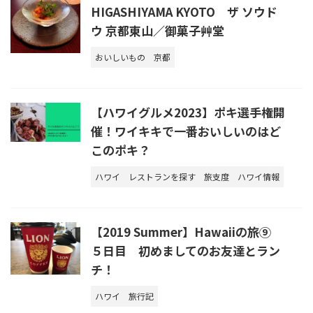
HIGASHIYAMA KYOTO ザ ソウド
ウ 京都東山／御菓子艸堂
おいしいもの
京都
【ハワイグルメ2023】ポキ選手権開
催！ワイキキで一番おいしいのはど
このポキ？
ハワイ
レストランを探す
旅支度
ハワイ情報
【2019 Summer】Hawaiiの旅⑨
５日目 初めましてのお友達とラン
チ！
ハワイ
旅行記