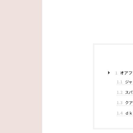
1
オアフ
1.1
ジャ
1.2
スパ
1.3
クア
1.4
ｄｋ