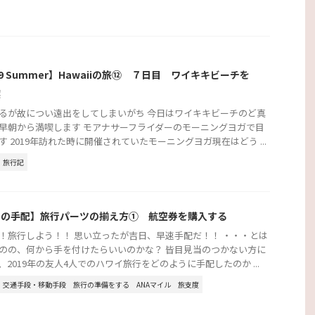
19 Summer】Hawaiiの旅⑫ ７日目 ワイキキビーチを
喫
るが故につい遠出をしてしまいがち 今日はワイキキビーチのど真
早朝から満喫します モアナサーフライダーのモーニングヨガで目
す 2019年訪れた時に開催されていたモーニングヨガ現在はどう ...
旅行記
行の手配】旅行パーツの揃え方① 航空券を購入する
！旅行しよう！！ 思い立ったが吉日、早速手配だ！！ ・・・とは
のの、何から手を付けたらいいのかな？ 皆目見当のつかない方に
、2019年の友人4人でのハワイ旅行をどのように手配したのか ...
交通手段・移動手段
旅行の準備をする
ANAマイル
旅支度