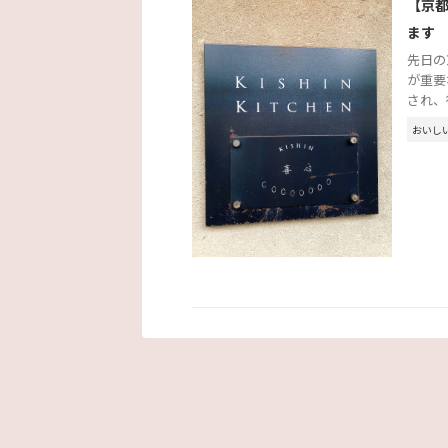
【京都
ます
先日の
が重要
され、
おいし