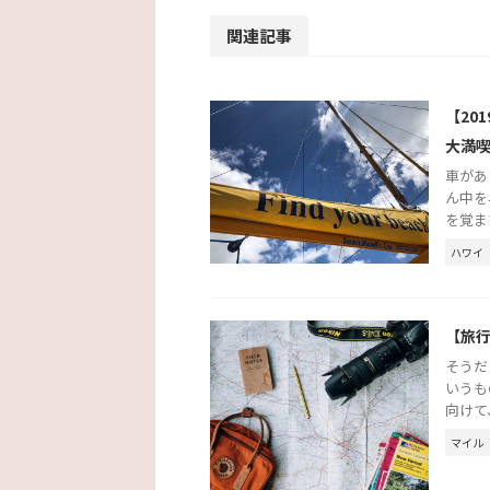
関連記事
【20
大満
車があ
ん中を
を覚ま
ハワイ
【旅
そうだ
いうも
向けて
マイル