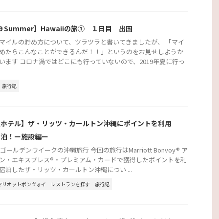
19 Summer】Hawaiiの旅① １日目 出国
マイルの貯め方について、ツラツラと書いてきましたが、 「マイ
めたらこんなことができるんだ！！」というのをお見せしようか
います コロナ渦ではどこにも行っていないので、2019年夏に行っ
旅行記
縄ホテル】ザ・リッツ・カールトン沖縄にポイントを利用
宿泊！ー施設編ー
年ゴールデンウイークの沖縄旅行 今回の旅行はMarriott Bonvoy® ア
ン・エキスプレス®・プレミアム・カードで獲得したポイントを利
宿泊したザ・リッツ・カールトン沖縄につい ...
マリオットボンヴォイ
レストランを探す
旅行記