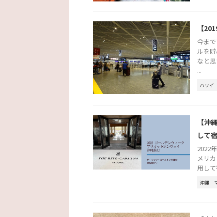
【20
今まで
ルを貯
なと思
...
ハワイ
【沖
して
2022
メリカ
用して
沖縄