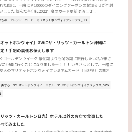
れた際に、一緒に￥10000のダイニングクーポンのお知らせが同封
いました 悩んだ挙句に2022年度のカード更新は済ませ ...
いもの
クレジットカード
マリオットボンヴォイアメックス_SPG
リオットボンヴォイ】GWにザ・リッツ・カールトン沖縄に
決定！手配の裏側お伝えします
ぐゴールデンウイーク 繁忙期よりも閑散期に旅行したい私がまさ
Wに沖縄に行くことになりましたー！！！ いきさつとして、一緒に
友人のマリオットボンヴォイプレミアムカード（旧SPG）の無料
計画する
マリオットボンヴォイ
ホテル
マリオットボンヴォイアメックス_SPG
報
・リッツ・カールトン日光】ホテル以外のお店で食事した
調べてみました