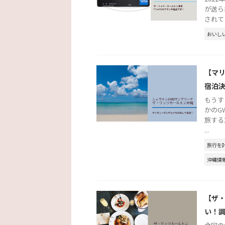
が送ら
されて
おいし
【マ
宿泊
もうす
かのG
旅する
...
旅行を
沖縄情
【ザ
い！