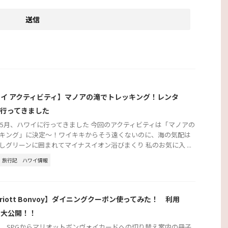
イ アクティビティ】マノアの滝でトレッキング！レンタ
で行ってきました
3年5月、ハワイに行ってきました 今回のアクティビティは「マノアの
キング」に決定～！ワイキキからそう遠くないのに、海の気配は
しグリーンに囲まれてマイナスイオン浴びまくり 私のお気に入 ...
旅行記
ハワイ情報
rriott Bonvoy】ダイニングクーポン使ってみた！ 利用
を大公開！！
2年、SPGからマリオットボンヴォイカードへの切り替え案内の冊子