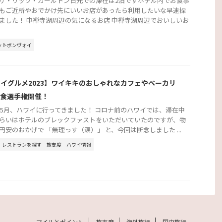
ザ・リッツ・カールトン日光での滞在は2泊ですホテル内でお食事
もご近所やおでかけ先にいいお店があったら利用したいな早速探
ました！ 中禅寺湖周辺の気になるお店 中禅寺湖周辺でおいしいお
ットボンヴォイ
イグルメ2023】ワイキキのおしゃれなカフェやベーカリ
朝食選手権開催！
3年5月、ハワイに行ってきました！ コロナ前のハワイでは、滞在中
らいはホテルのブレックファストをいただいていたのですが、物
円安のおかげで 「無理っす（涙）」 と、今回は断念しました ...
レストランを探す
旅支度
ハワイ情報
マイルとポイント
旅支度
海外旅行
国内旅行