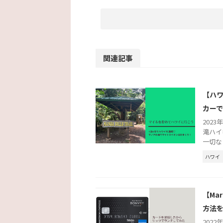
関連記事
【ハワ
カー
202
滝ハイ
一切な
ハワイ
【Ma
方法
202