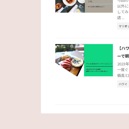
今回の
以外に
してみ
店 ...
マリオ
【ハワ
ーで
202
一度ぐ
価高と
ハワイ