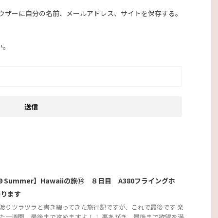
ウザーに自分の名前、メールアドレス、サイトを保存する。
い。
19 Summer】Hawaiiの旅⑭ ８日目 A380フライングホ
帰ります
渡りツラツラと書き綴ってきた旅行記ですが、これで最後です 楽
た一週間、最後まで攻めますよ！！ 悪あがき 最後まで欲望を満