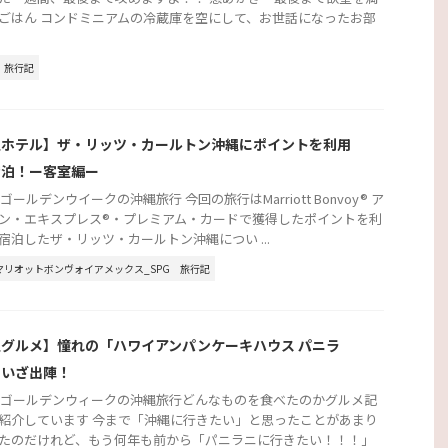
ごはん コンドミニアムの冷蔵庫を空にして、お世話になったお部
旅行記
縄ホテル】ザ・リッツ・カールトン沖縄にポイントを利用
宿泊！ー客室編ー
年ゴールデンウイークの沖縄旅行 今回の旅行はMarriott Bonvoy® ア
ン・エキスプレス®・プレミアム・カードで獲得したポイントを利
宿泊したザ・リッツ・カールトン沖縄につい ...
マリオットボンヴォイアメックス_SPG
旅行記
グルメ】憧れの「ハワイアンパンケーキハウス パニラ
にいざ出陣！
2年ゴールデンウィークの沖縄旅行どんなものを食べたのかグルメ記
紹介しています 今まで「沖縄に行きたい」と思ったことがあまり
たのだけれど、もう何年も前から「パニラニに行きたい！！！」