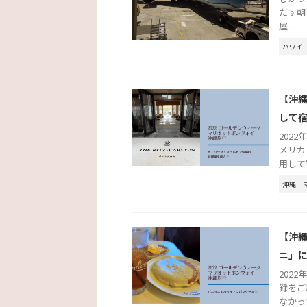
たす朝
屋 ...
ハワイ
【沖
して
2022
メリカ
用して
沖縄
【沖縄
ニ」
202
録をご
なかっ