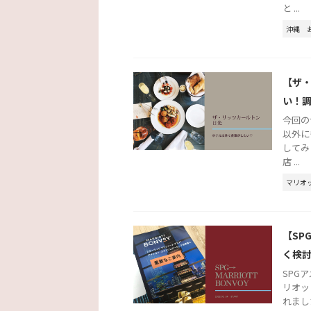
と ...
沖縄
【ザ
い！
今回の
以外に
してみ
店 ...
マリオ
【SP
く検
SPG
リオッ
れまし