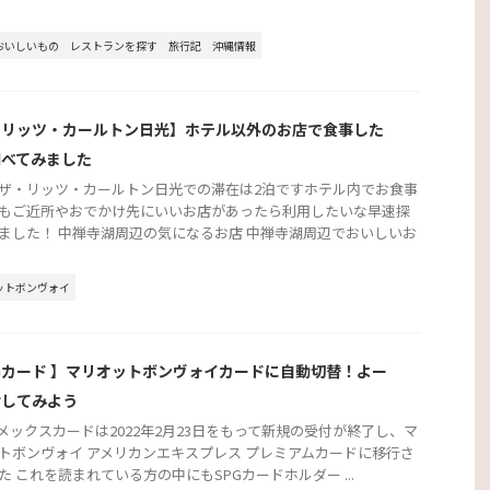
おいしいもの
レストランを探す
旅行記
沖縄情報
・リッツ・カールトン日光】ホテル以外のお店で食事した
調べてみました
ザ・リッツ・カールトン日光での滞在は2泊ですホテル内でお食事
もご近所やおでかけ先にいいお店があったら利用したいな早速探
ました！ 中禅寺湖周辺の気になるお店 中禅寺湖周辺でおいしいお
ットボンヴォイ
Gカード 】マリオットボンヴォイカードに自動切替！よー
討してみよう
アメックスカードは2022年2月23日をもって新規の受付が終了し、マ
トボンヴォイ アメリカンエキスプレス プレミアムカードに移行さ
た これを読まれている方の中にもSPGカードホルダー ...