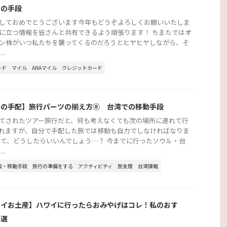
つの手段
しておめでとうございます今年もどうぞよろしくお願いいたしま
に立つ情報を皆さんと共有できるよう頑張ります！ ちまたではオ
ン株がいつ私たちを襲ってくるのだろうとヒヤヒヤしながら、そ
..
ード
マイル
ANAマイル
クレジットカード
行の手配】旅行パーツの揃え方⑧ 台湾での移動手段
てされたツアー旅行だと、何も考えなくても次の場所に連れて行
れますが、自分で手配した旅では移動も自力でしなければなりま
さて、どうしたらいいんでしょう…？ 今までに行ったソウル・台
..
段・移動手段
旅行の準備をする
アクティビティ
旅支度
台湾情報
ワイお土産】ハワイに行ったらおみやげはコレ！私のおす
３選