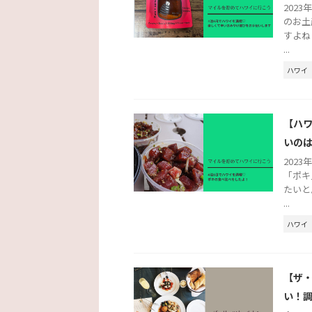
202
のお土
すよね
...
ハワイ
【ハワ
いの
202
「ポキ
たいと
...
ハワイ
【ザ
い！