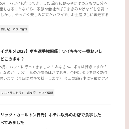
3年5月 ハワイに行ってきました 旅行におみやげはつきもの自分へ
産もさることながら、家族や会社のばらまきみやげなども必要で
 しかし、せっかく楽しみに来たハワイで、お土産探しに奔走する
旅行記
ハワイ情報
イグルメ2023】ポキ選手権開催！ワイキキで一番おいし
はどこのポキ？
3年5月、ハワイに行ってきました！ みなさん、ポキは好きですか？
」なのか「ポケ」なのか論争はさておき、今回はポキを熱く語り
思います（今回はポキで統一します） 今回の旅行中は何故かアメ
レストランを探す
旅支度
ハワイ情報
・リッツ・カールトン日光】ホテル以外のお店で食事した
調べてみました