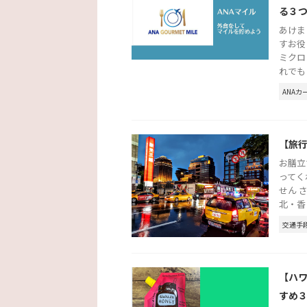
る３
あけま
すお役
ミクロ
れでも .
ANAカ
【旅
お膳立
ってく
せん 
北・香 .
交通手
【ハ
すめ