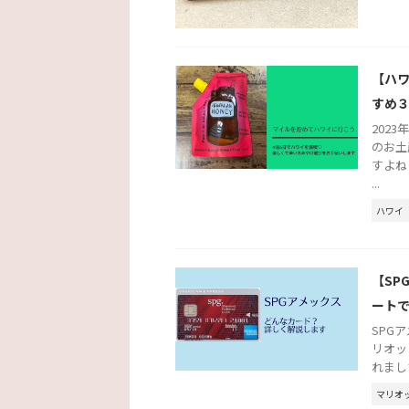
【ハ
すめ
202
のお土
すよね
...
ハワイ
【SP
ート
SPG
リオッ
れまし
マリオ