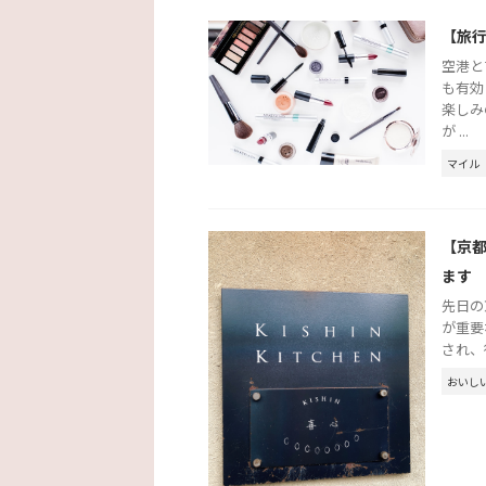
【旅
空港と
も有効
楽しみ
が ...
マイル
【京都
ます
先日の
が重要
され、
おいし