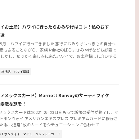
ワイお土産】ハワイに行ったらおみやげはコレ！私のおす
３選
3年5月 ハワイに行ってきました 旅行におみやげはつきもの自分へ
産もさることながら、家族や会社のばらまきみやげなども必要で
 しかし、せっかく楽しみに来たハワイで、お土産探しに奔走する
旅行記
ハワイ情報
Gアメックスカード】Marriott Bonvoyのサーティフィケ
で素敵な旅を！
アメックスカードは2022年2月23日をもって新規の受付が終了し、マ
トボンヴォイ アメリカンエキスプレス プレミアムカードに移行さ
た 私は通常3枚のカードをシチュエーションに合わせて ...
ットボンヴォイ
マイル
クレジットカード