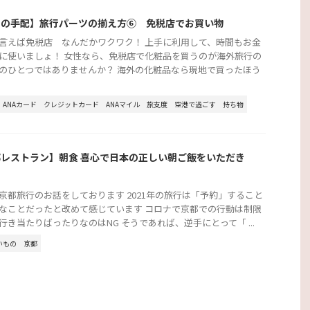
行の手配】旅行パーツの揃え方⑥ 免税店でお買い物
言えば免税店 なんだかワクワク！ 上手に利用して、時間もお金
に使いましょ！ 女性なら、免税店で化粧品を買うのが海外旅行の
のひとつではありませんか？ 海外の化粧品なら現地で買ったほう
ANAカード
クレジットカード
ANAマイル
旅支度
空港で過ごす
持ち物
レストラン】朝食 喜心で日本の正しい朝ご飯をいただき
京都旅行のお話をしております 2021年の旅行は「予約」すること
なことだったと改めて感じています コロナで京都での行動は制限
行き当たりばったりなのはNG そうであれば、逆手にとって「 ...
いもの
京都