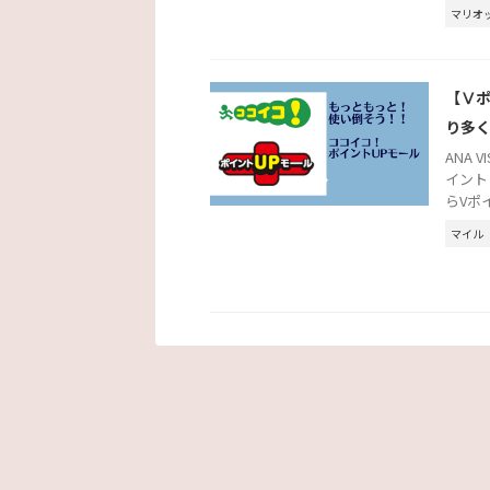
マリオ
【Ⅴポ
り多
ANA
イント
らVポ
マイル