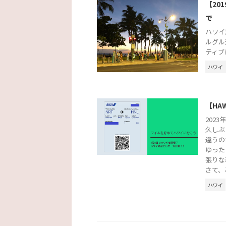
【20
で
ハワイ
ルグル
ティブ
ハワイ
【HA
202
久しぶ
違うの
ゆった
張りな
さて、
ハワイ