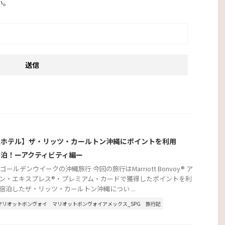
い。
縄ホテル】ザ・リッツ・カールトン沖縄にポイントを利用
宿泊！ーアクティビティ編ー
年ゴールデンウイークの沖縄旅行 今回の旅行はMarriott Bonvoy® ア
ン・エキスプレス®・プレミアム・カードで獲得したポイントを利
宿泊したザ・リッツ・カールトン沖縄につい ...
マリオットボンヴォイ
マリオットボンヴォイアメックス_SPG
旅行記