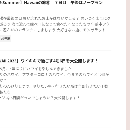
19 Summer】Hawaiiの旅⑬ ７日目 午後はノープラン
滞在最後の日 買い忘れたお土産はないかしら？ 思いつくままにグ
巡ろう 海で遊んで腹ペコになって食べたくなったもの 午前中アク
に遊んだのでランチにしましょう 大好きなお店、モンサラット ...
旅行記
WAII 2023】ワイキキで過ごす4泊6日を大公開します！
3年5月、4年ぶりにハワイを楽しんできました
りのハワイ、アフターコロナのハワイ、今までのハワイとは何が
か？
りのんびりしつつ、やりたい事・行きたい所は全部行きたい！欲
私たち
どんな6日間だったでしょうか？大公開します！