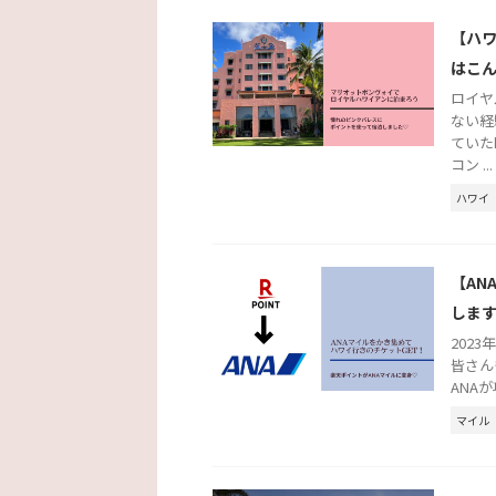
【ハ
はこ
ロイヤ
ない経
ていた
コン ...
ハワイ
【AN
しま
202
皆さん
ANA
マイル