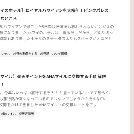
ワイのホテル】ロイヤルハワイアンを大解剖！ピンクパレス
んなところ
ルハワイアンで過ごした5日間は帰国後も忘れられないかけがえの
験になりました ハワイのホテルは「寝るだけだから」と割り切っ
時期もありましたホテルのステータスよりもスペックが大事だと
ホテル
旅行の準備をする
旅行記
ハワイ情報
Aマイル】楽天ポイントをANAマイルに交換する手順 解説
す！
3年、今年はいっぱい旅行するぞ！！ と思っているAllieです恐らく、
も旅行熱が高くなっているのではないでしょうか？そんな中、
が攻勢をかけてきました ANAマイルへの交換レートをアッ ...
ANAマイル
楽天経済圏