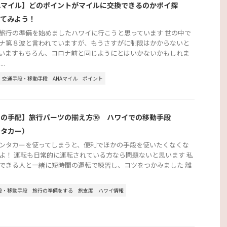
Aマイル】どのポイントがマイルに交換できるのかポイ探
べてみよう！
旅行の準備を始めましたハワイに行こうと思っています 世の中で
ナ第８波と言われていますが、もうさすがに制限はかからないと
いますもちろん、コロナ前と同じようにとはいかないかもしれま
..
交通手段・移動手段
ANAマイル
ポイント
行の手配】旅行パーツの揃え方⑩ ハワイでの移動手段
ンタカー）
ンタカーを使ってしまうと、便利でほかの手段を使いたくなくな
よ！ 運転も日常的に運転されている方なら問題ないと思います 私
できる人と一緒に短時間の運転で練習し、コツをつかみました 離
段・移動手段
旅行の準備をする
旅支度
ハワイ情報