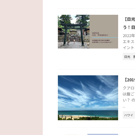
【日
う！
2022
エキス
イント
日光
【20
クアロ
は腹ご
い？ 
...
ハワイ