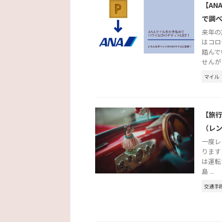
【AN
で調
来年の
はコロ
踏んで
せんが .
マイル
【旅
（レ
一度レ
ります
は運転
島 ...
交通手