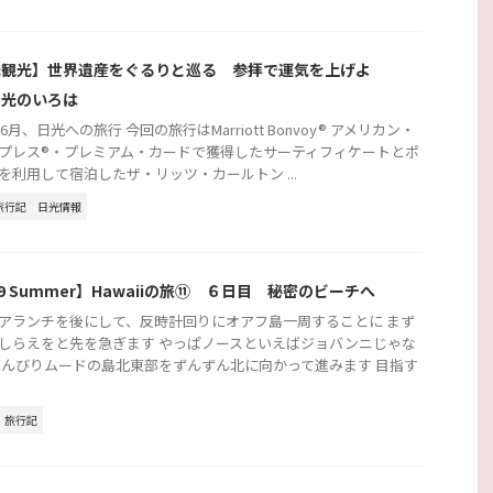
光観光】世界遺産をぐるりと巡る 参拝で運気を上げよ
日光のいろは
年6月、日光への旅行 今回の旅行はMarriott Bonvoy® アメリカン・
プレス®・プレミアム・カードで獲得したサーティフィケートとポ
を利用して宿泊したザ・リッツ・カールトン ...
旅行記
日光情報
19 Summer】Hawaiiの旅⑪ ６日目 秘密のビーチへ
アランチを後にして、反時計回りにオアフ島一周することに まず
しらえをと先を急ぎます やっぱノースといえばジョバンニじゃな
のんびりムードの島北東部をずんずん北に向かって進みます 目指す
旅行記