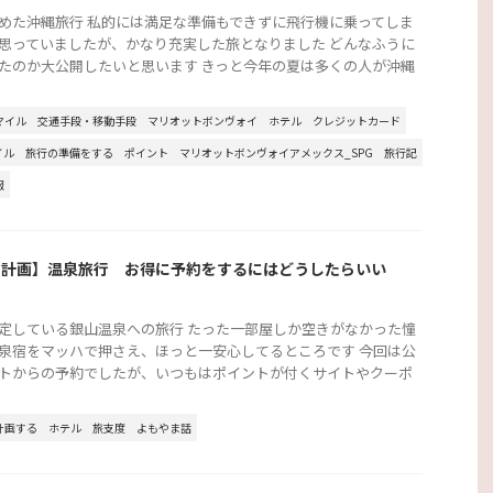
めた沖縄旅行 私的には満足な準備もできずに飛行機に乗ってしま
思っていましたが、かなり充実した旅となりました どんなふうに
たのか大公開したいと思います きっと今年の夏は多くの人が沖縄
マイル
交通手段・移動手段
マリオットボンヴォイ
ホテル
クレジットカード
イル
旅行の準備をする
ポイント
マリオットボンヴォイアメックス_SPG
旅行記
報
行計画】温泉旅行 お得に予約をするにはどうしたらいい
？
定している銀山温泉への旅行 たった一部屋しか空きがなかった憧
泉宿をマッハで押さえ、ほっと一安心してるところです 今回は公
トからの予約でしたが、いつもはポイントが付くサイトやクーポ
計画する
ホテル
旅支度
よもやま話