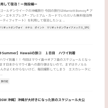
利用して宿泊！ー施設編ー
年ゴールデンウイークの沖縄旅行 今回の旅行はMarriott Bonvoy® ア
ン・エキスプレス®・プレミアム・カードでいただいた無料宿泊特
ーティフィケート）を利用して宿泊したシェ ...
マリオットボンヴォイ
ホテル
ポイント
マリオットボンヴォイアメックス_SPG
19 Summer】Hawaiiの旅② １日目 ハワイ到着
ハワイ到着！！ 今回はマウイ島⇒オアフ島のスケジュールとなっ
ます日本からマウイ島への直行便はないので、まずはホノルル
なんかよくわからないけど、毎回撮影してしまう エスカレータに
..
旅行記
22GW 沖縄】沖縄が大好きになった旅のスケジュール大公