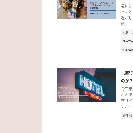
急に決
ったと
過ごし
旅 ...
沖縄
ANAマ
沖縄情
【旅
のか
今回予
れの温
式サイ
ンが ...
旅行を