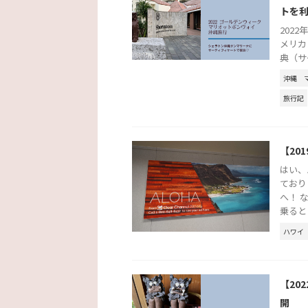
トを
2022
メリカ
典（サ
沖縄
旅行記
【20
はい、
ており
へ！ 
乗ると .
ハワイ
【20
開