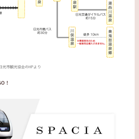
日光市観光協会のHPより
GO！