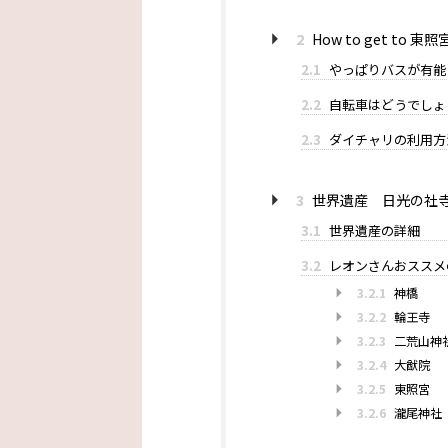
2
How to get t
2.1
やっぱりバスが有能
2.2
自転車はどうでしょ
2.3
ダイチャリの利用方
3
世界遺産 日光の社
3.1
世界遺産の詳細
3.2
レオンさんおススメ
3.2.1
神橋
3.2.2
輪王寺
3.2.3
二荒山神
3.2.4
大猷院
3.2.5
東照宮
3.2.6
瀧尾神社