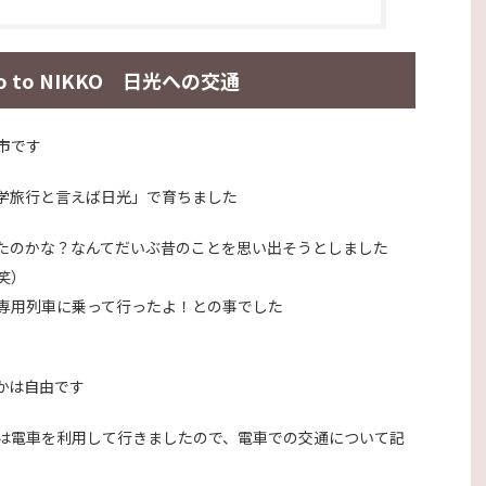
go to NIKKO 日光への交通
市です
学旅行と言えば日光」で育ちました
たのかな？なんてだいぶ昔のことを思い出そうとしました
笑）
専用列車に乗って行ったよ！との事でした
かは自由です
は電車を利用して行きましたので、電車での交通について記