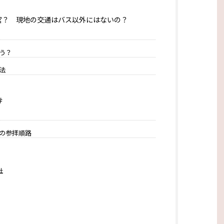
o 東照宮？ 現地の交通はバス以外にはないの？
う？
法
寺
の参拝順路
社