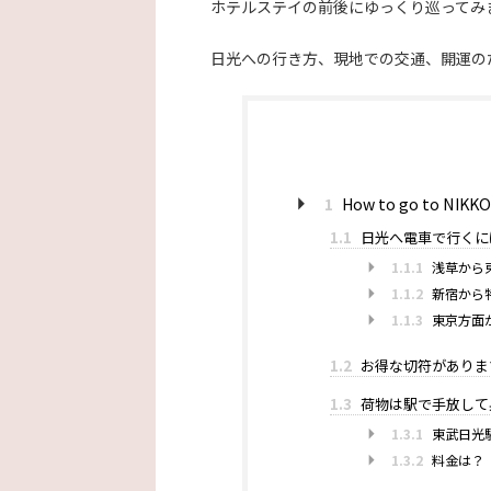
ホテルステイの前後にゆっくり巡ってみ
日光への行き方、現地での交通、開運の
1
How to go to N
1.1
日光へ電車で行くに
1.1.1
浅草から
1.1.2
新宿から
1.1.3
東京方面
1.2
お得な切符がありま
1.3
荷物は駅で手放して
1.3.1
東武日光
1.3.2
料金は？