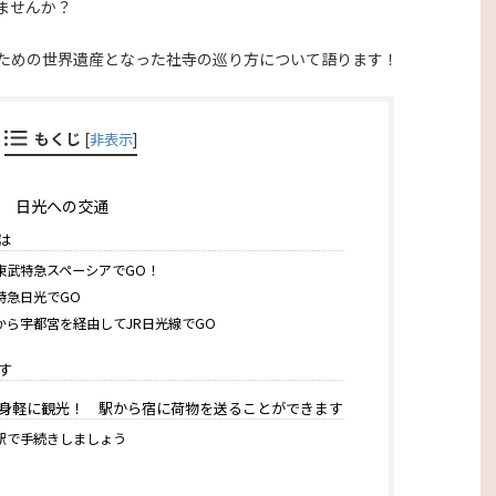
ませんか？
ための世界遺産となった社寺の巡り方について語ります！
もくじ
[
非表示
]
IKKO 日光への交通
は
東武特急スペーシアでGO！
特急日光でGO
から宇都宮を経由してJR日光線でGO
す
身軽に観光！ 駅から宿に荷物を送ることができます
駅で手続きしましょう